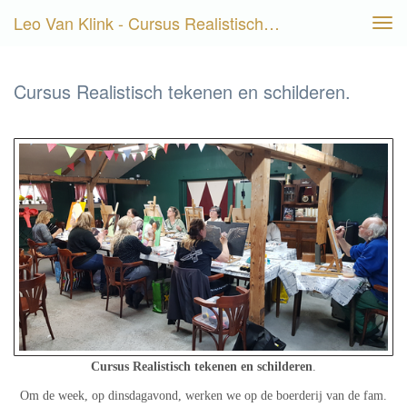
Leo Van Klink - Cursus Realistisch Tekenen En Schilderen.
Tog
navi
Cursus Realistisch tekenen en schilderen.
Cursus Realistisch tekenen en schilderen
.
Om de week, op dinsdagavond, werken we op de boerderij van de fam.