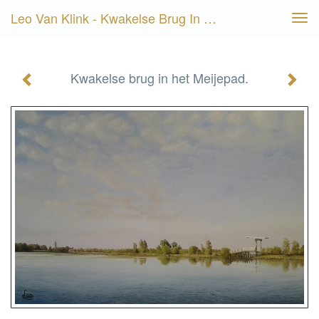
Leo Van Klink - Kwakelse Brug In Het Meijepad.
Tog
navi
Kwakelse brug in het Meijepad.