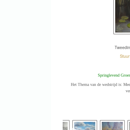
Tweedime
Stuu
Springlevend Groe
Het Thema van de wedstrijd is: Mee
ve